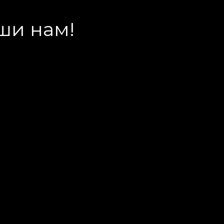
ши нам!
ва