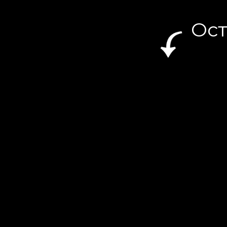
Ост
п